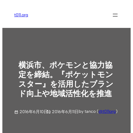
内
容
t011.org
を
ス
キ
ッ
プ
横浜市、ポケモンと協力協
定を締結。『ポケットモン
スター』を活用したブラン
ド向上や地域活性化を推進
by tanco (
@t011org
)
2016年6月10日
2016年6月11日