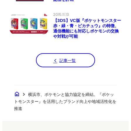
2015.11.13
【3DS】VC版『ポケットモンスター
赤・緑・青・ピカチュウ』の特徴、
通信機能にも対応しポケモンの交換
や対戦が可能
記事一覧
home
chevron_right
横浜市、ポケモンと協力協定を締結。『ポケッ
トモンスター』を活用したブランド向上や地域活性化を
推進