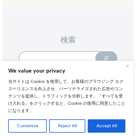
検索
Search
We value your privacy
当サイトは Cookie を使用して、お客様のブラウジング エク
スペリエンスを向上させ、パーソナライズされた広告やコン
テンツを提供し、トラフィックを分析します。
「すべてを受
Instagr
Threa
X（旧Tw
け入れる」をクリックすると、Cookie の使用に同意したこと
になります。
当サイトについて
プライバシーポリシー
お問い合わせ
© t011.org
Customize
Reject All
Accept All