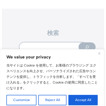
検索
Search
We value your privacy
当サイトは Cookie を使用して、お客様のブラウジング エク
スペリエンスを向上させ、パーソナライズされた広告やコン
テンツを提供し、トラフィックを分析します。
「すべてを受
Instagr
Threa
X（旧Tw
け入れる」をクリックすると、Cookie の使用に同意したこと
になります。
当サイトについて
プライバシーポリシー
お問い合わせ
© t011.org
Customize
Reject All
Accept All