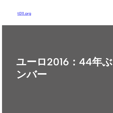
内
容
t011.org
を
ス
キ
ッ
プ
ユーロ2016：44
ンバー