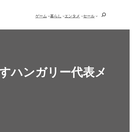
検
ゲーム
暮らし
エンタメ
セール
索
たすハンガリー代表メ