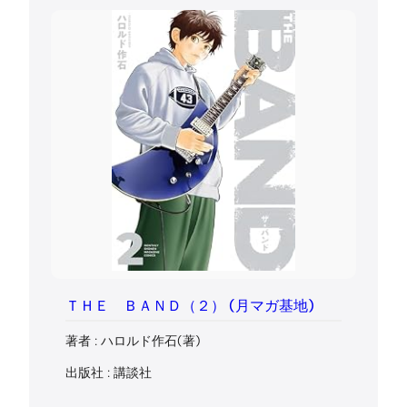
ＴＨＥ ＢＡＮＤ（２） (月マガ基地)
著者 : ハロルド作石(著)
出版社 : 講談社