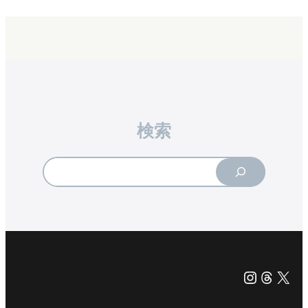
検索
Search
Instagr
Threa
X（旧Tw