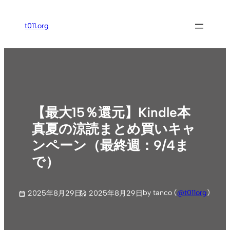
内
容
t011.org
を
ス
キ
ッ
プ
【最大15％還元】Kindle本
真夏の涼読まとめ買いキャ
ンペーン（最終週：9/4ま
で）
by tanco (
@t011org
)
2025年8月29日
2025年8月29日