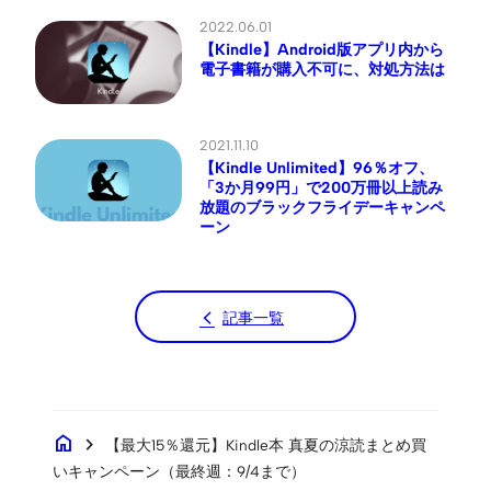
2022.06.01
【Kindle】Android版アプリ内から
電子書籍が購入不可に、対処方法は
2021.11.10
【Kindle Unlimited】96％オフ、
「3か月99円」で200万冊以上読み
放題のブラックフライデーキャンペ
ーン
記事一覧
home
chevron_right
【最大15％還元】Kindle本 真夏の涼読まとめ買
いキャンペーン（最終週：9/4まで）