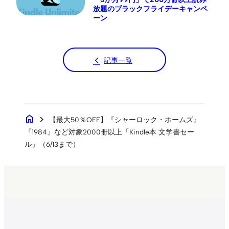
放題のブラックフライデーキャンペ
ーン
記事一覧
home
chevron_right
【最大50％OFF】『シャーロック・ホームズ』
『1984』など対象2000冊以上「Kindle本 文学書セー
ル」（6/13まで）