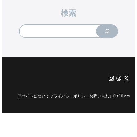
検索
Search
Instagr
Threa
X（旧Tw
当サイトについて
プライバシーポリシー
お問い合わせ
© t011.org