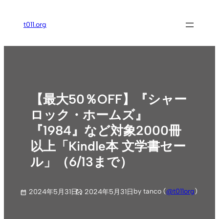
内
容
t011.org
を
ス
キ
ッ
プ
【最大50％OFF】『シャー
ロック・ホームズ』
『1984』など対象2000冊
以上「Kindle本 文学書セー
ル」（6/13まで）
by tanco (
@t011org
)
2024年5月31日
2024年5月31日