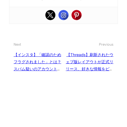
Next
Previous
【インスタ】「確認のため
【Threads】刷新されたウ
フラグされました」とは？
ェブ版レイアウトが正式リ
スパム疑いのアカウントが
リース、好きな情報をピン
表示されているみたい
留めしてホーム画面に表示