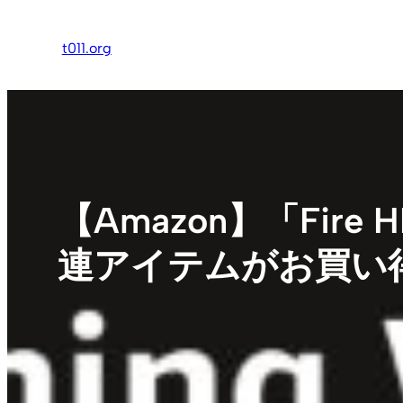
内
容
t011.org
を
ス
キ
ッ
プ
【Amazon】「Fire 
連アイテムがお買い得な