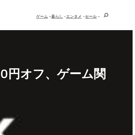
検
ゲーム
暮らし
エンタメ
セール
索
は6,000円オフ、ゲーム関