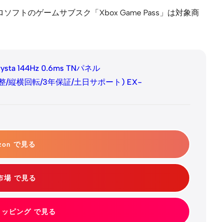
イクロソフトのゲームサブスク「Xbox Game Pass」は対象商
ta 144Hz 0.6ms TNパネル
高さ調整/縦横回転/3年保証/土日サポート) EX-
zon で見る
市場 で見る
ショッピング で見る