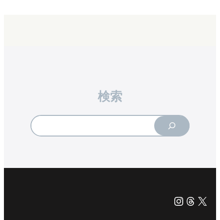
検索
Search
Instagr
Threa
X（旧Tw