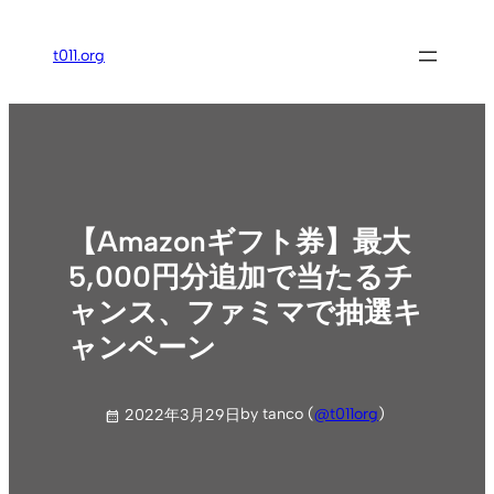
内
容
t011.org
を
ス
キ
ッ
プ
【Amazonギフト券】最大
5,000円分追加で当たるチ
ャンス、ファミマで抽選キ
ャンペーン
by tanco (
@t011org
)
2022年3月29日