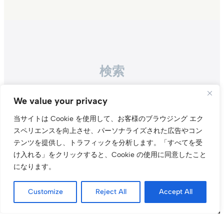
検索
Search
We value your privacy
当サイトは Cookie を使用して、お客様のブラウジング エク
スペリエンスを向上させ、パーソナライズされた広告やコン
テンツを提供し、トラフィックを分析します。
「すべてを受
け入れる」をクリックすると、Cookie の使用に同意したこと
になります。
Instagr
Threa
X（旧Tw
Customize
Reject All
Accept All
当サイトについて
プライバシーポリシー
お問い合わせ
© t011.org