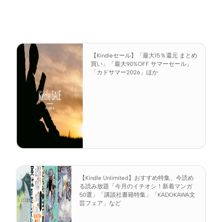
【Kindleセール】「最大15％還元 まとめ
買い」「最大90%OFF サマーセール」
「カドサマー2026」ほか
【Kindle Unlimited】おすすめ特集、今読め
る読み放題「今月のイチオシ！新着マンガ
50選」「講談社書籍特集」「KADOKAWA文
芸フェア」など