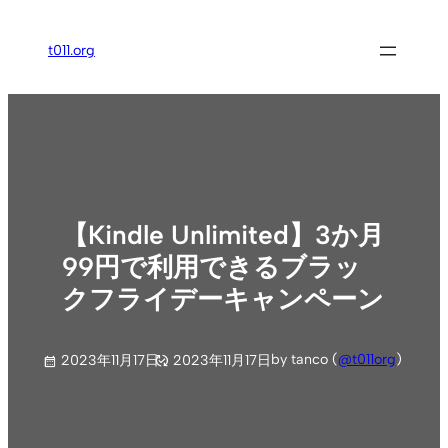
内
容
t011.org
を
ス
キ
ッ
プ
【Kindle Unlimited】3か月
99円で利用できるブラッ
クフライデーキャンペーン
by tanco (
@t011org
)
2023年11月17日
2023年11月17日