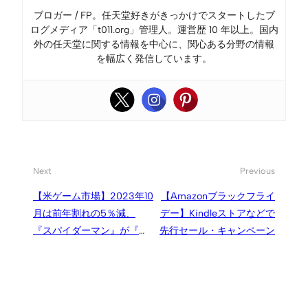
ブロガー / FP。任天堂好きがきっかけでスタートしたブ
ログメディア「t011.org」管理人。運営歴 10 年以上。国内
外の任天堂に関する情報を中心に、関心ある分野の情報
を幅広く発信しています。
Next
Previous
【米ゲーム市場】2023年10
【Amazonブラックフライ
月は前年割れの5％減、
デー】Kindleストアなどで
『スパイダーマン』が『マ
先行セール・キャンペーン
リオ』『アサクリ』新作を
上回り1位