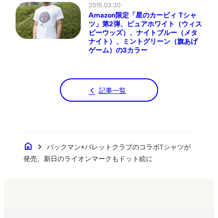
2015.03.30
Amazon限定「星のカービィ Tシャ
ツ」第2弾、ピュアホワイト（ウィス
ピーウッズ）、ナイトブルー（メタ
ナイト）、ミントグリーン（旗あげ
ゲーム）の3カラー
記事一覧
home
chevron_right
パックマン×バレットクラブのコラボTシャツが
発売、新日のライオンマークもドット絵に