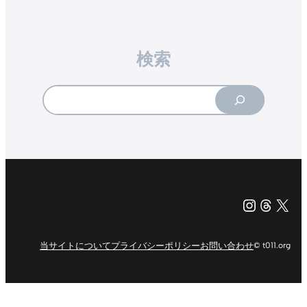
検索
Search
Instagr
Threa
X（旧Tw
当サイトについて
プライバシーポリシー
お問い合わせ
© t011.org