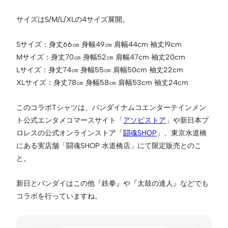
サイズはS/M/L/XLの4サイズ展開。
Sサイズ：身丈66㎝ 身幅49㎝ 肩幅44cm 袖丈19cm
Mサイズ：身丈70㎝ 身幅52㎝ 肩幅47cm 袖丈20cm
Lサイズ：身丈74㎝ 身幅55㎝ 肩幅50cm 袖丈22cm
XLサイズ：身丈78㎝ 身幅58㎝ 肩幅53cm 袖丈24cm
このコラボTシャツは、バンダイナムコエンターテインメン
ト公式エンタメコマースサイト「
アソビストア
」や新日本プ
ロレスの公式オンラインストア「
闘魂SHOP
」、東京水道橋
にある実店舗「闘魂SHOP 水道橋店」にて限定販売とのこ
と。
新日とバンダイはこの他『鉄拳』や『太鼓の達人』などでも
コラボを行っていますね。