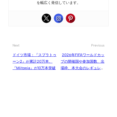
を幅広く発信しています。
Next
Previous
ドイツ市場：『スプラトゥ
2026年FIFAワールドカッ
ーン2』が累計20万本、
プの開催国や参加国数、出
『Miitopia』が10万本突破
場枠、本大会のレギュレー
ションなど