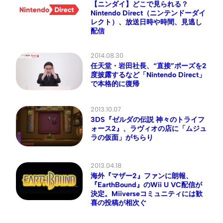
【ニンダイ】どこで見られる？
Nintendo Direct（ニンテンドーダイ
レクト）、放送日時や時間、見逃し
配信
2014.08.30
任天堂・岩田社長、“直接”ポーズを2
度披露するなど「Nintendo Direct」
で本格的に復帰
2013.10.07
3DS『ゼルダの伝説 神々のトライフ
ォース2』、ラヴィオの店に「ムジュ
ラの仮面」がちらり
2013.04.18
海外『マザー2』ファンに朗報、
『EarthBound』のWii U VC配信が
決定。Miiverseコミュニティには歓
喜の投稿が相次ぐ