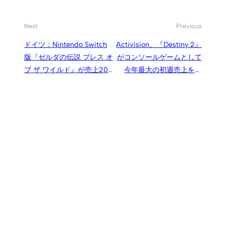
Next
Previous
ドイツ：Nintendo Switch
Activision、『Destiny 2』
版『ゼルダの伝説 ブレス オ
がコンソールゲームとして
ブ ザ ワイルド』が売上20
今年最大の初週売上を記
万本を突破、スイッチ用ソ
録。デジタルは前作を上回
フト初のプラチナを獲得
る規模