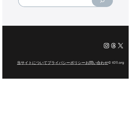
Instagr
Threa
X（旧Tw
当サイトについて
プライバシーポリシー
お問い合わせ
© t011.org