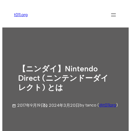
内
容
t011.org
を
ス
キ
ッ
プ
【ニンダイ】Nintendo
Direct (ニンテンドーダイ
レクト) とは
by tanco (
@t011org
)
2017年9月19日
2024年3月20日