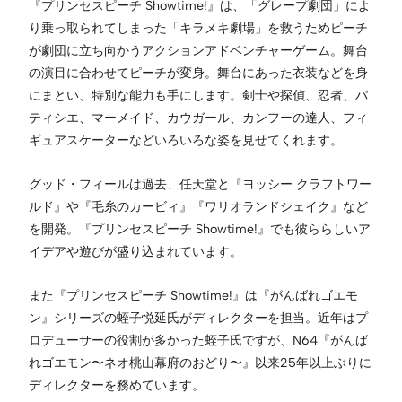
『プリンセスピーチ Showtime!』は、「グレープ劇団」によ
り乗っ取られてしまった「キラメキ劇場」を救うためピーチ
が劇団に立ち向かうアクションアドベンチャーゲーム。舞台
の演目に合わせてピーチが変身。舞台にあった衣装などを身
にまとい、特別な能力も手にします。剣士や探偵、忍者、パ
ティシエ、マーメイド、カウガール、カンフーの達人、フィ
ギュアスケーターなどいろいろな姿を見せてくれます。
グッド・フィールは過去、任天堂と『ヨッシー クラフトワー
ルド』や『毛糸のカービィ』『ワリオランドシェイク』など
を開発。『プリンセスピーチ Showtime!』でも彼ららしいア
イデアや遊びが盛り込まれています。
また『プリンセスピーチ Showtime!』は『がんばれゴエモ
ン』シリーズの蛭子悦延氏がディレクターを担当。近年はプ
ロデューサーの役割が多かった蛭子氏ですが、N64『がんば
れゴエモン〜ネオ桃山幕府のおどり〜』以来25年以上ぶりに
ディレクターを務めています。