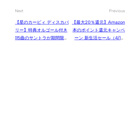
Next
Previous
【星のカービィ ディスカバ
【最大20％還元】Amazon
リー】特典オルゴール付き
本のポイント還元キャンペ
115曲のサントラが期間限定
ーン 新生活セール（4/1ま
生産で登場、厳選曲収録の
で）
セレクションも