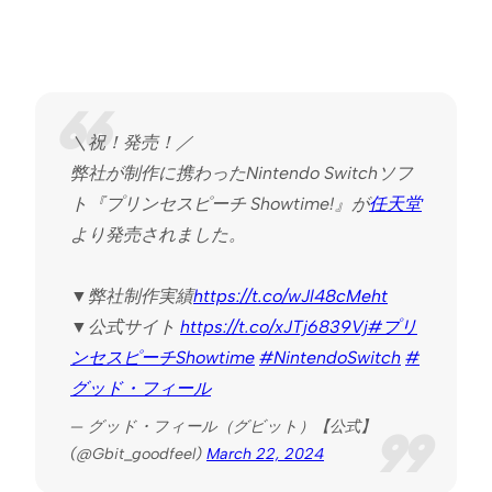
＼祝！発売！／
弊社が制作に携わったNintendo Switchソフ
ト『プリンセスピーチ Showtime!』が
任天堂
より発売されました。
▼弊社制作実績
https://t.co/wJl48cMeht
▼公式サイト
https://t.co/xJTj6839Vj
#プリ
ンセスピーチShowtime
#NintendoSwitch
#
グッド・フィール
— グッド・フィール（グビット）【公式】
(@Gbit_goodfeel)
March 22, 2024