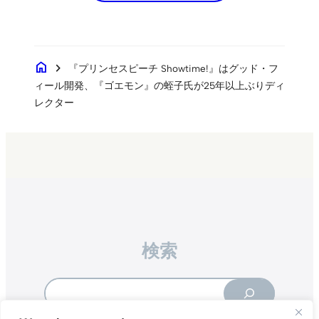
home
chevron_right
『プリンセスピーチ Showtime!』はグッド・フ
ィール開発、『ゴエモン』の蛭子氏が25年以上ぶりディ
レクター
検索
Search