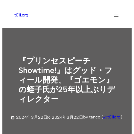
内
容
t011.org
を
ス
キ
ッ
プ
『プリンセスピーチ
Showtime!』はグッド・フ
ィール開発、『ゴエモン』
の蛭子氏が25年以上ぶりデ
ィレクター
by tanco (
@t011org
)
2024年3月22日
2024年3月22日