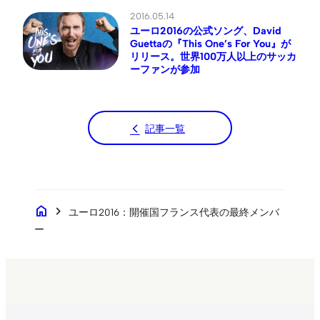
2016.05.14
ユーロ2016の公式ソング、David
Guettaの『This One’s For You』が
リリース。世界100万人以上のサッカ
ーファンが参加
記事一覧
home
chevron_right
ユーロ2016：開催国フランス代表の最終メンバ
ー