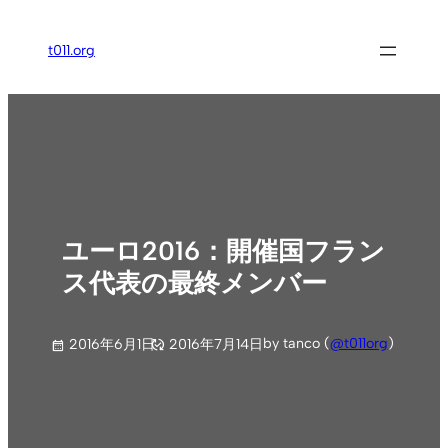
内
容
t011.org
を
ス
キ
ッ
プ
ユーロ2016：開催国フラン
ス代表の最終メンバー
by tanco (
@t011org
)
2016年6月1日
2016年7月14日