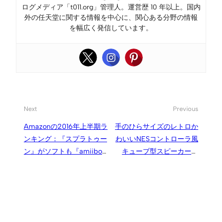
ログメディア「t011.org」管理人。運営歴 10 年以上。国内
外の任天堂に関する情報を中心に、関心ある分野の情報
を幅広く発信しています。
Next
Previous
Amazonの2016年上半期ラ
手のひらサイズのレトロか
ンキング：『スプラトゥー
わいいNESコントローラ風
ン』がソフトも『amiibo』
キューブ型スピーカー、
3体も20位入りする人気、
iPhone等のスマホや3DSに
ゲーム1位は『モンハンクロ
も接続可能
ス』