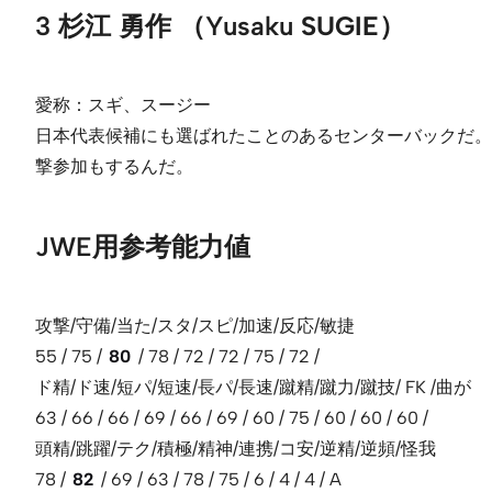
3 杉江 勇作 （Yusaku
SUGIE
）
愛称：スギ、スージー
日本代表候補にも選ばれたことのあるセンターバックだ。
撃参加もするんだ。
JWE用参考能力値
攻撃/守備/当た/スタ/スピ/加速/反応/敏捷
55 / 75 /
80
/ 78 / 72 / 72 / 75 / 72 /
ド精/ド速/短パ/短速/長パ/長速/蹴精/蹴力/蹴技/ FK /曲が
63 / 66 / 66 / 69 / 66 / 69 / 60 / 75 / 60 / 60 / 60 /
頭精/跳躍/テク/積極/精神/連携/コ安/逆精/逆頻/怪我
78 /
82
/ 69 / 63 / 78 / 75 / 6 / 4 / 4 / A