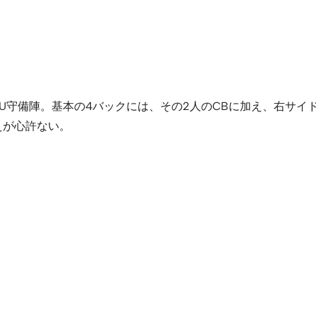
TU守備陣。基本の4バックには、その2人のCBに加え、右サ
えが心許ない。