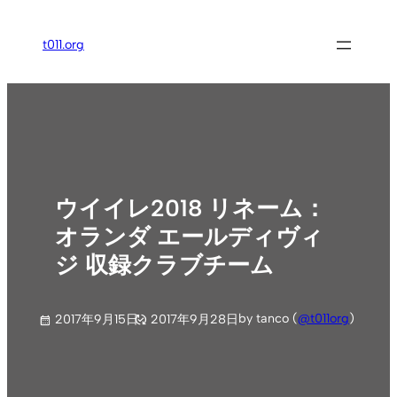
内
容
t011.org
を
ス
キ
ッ
プ
ウイイレ2018 リネーム：
オランダ エールディヴィ
ジ 収録クラブチーム
by tanco (
@t011org
)
2017年9月15日
2017年9月28日