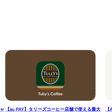
ャ
【au PAY】タリーズコーヒー店舗で使える最大
【