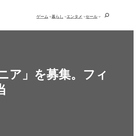
検
ゲーム
暮らし
エンタメ
セール
索
ニア」を募集。フィ
当