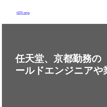
内
容
t011.org
を
ス
キ
ッ
プ
任天堂、京都勤務の
ールドエンジニアや