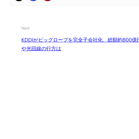
Next
KDDIがビッグローブを完全子会社化、総額約800億
や光回線の行方は