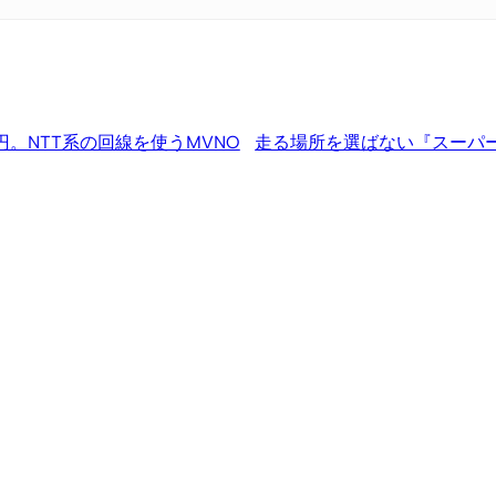
円。NTT系の回線を使うMVNO
走る場所を選ばない『スーパ