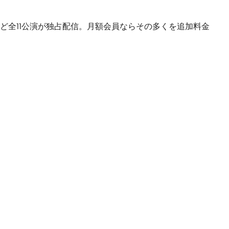
88・9・12」など全11公演が独占配信。月額会員ならその多くを追加料金