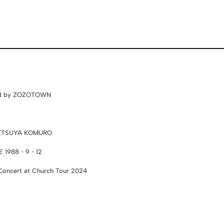
ed by ZOZOTOWN
ETSUYA KOMURO
E 1988・9・12
oncert at Church Tour 2024
』