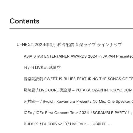
Contents
U-NEXT 2024年4月 独占配信 音楽ライブ ラインナップ
ASIA STAR ENTERTAINER AWARDS 2024 in JAPAN Present
iri / iri LIVE at 武道館
音楽朗読劇 SWEET 19 BLUES FEATURING THE SONGS OF T
尾崎豊 / LIVE CORE 完全版～YUTAKA OZAKI IN TOKYO DOM
河村隆一 / Ryuichi Kawamura Presents No Mic, One Speaker C
ICEx / ICEx First Concert Tour 2024『SCRAMBLE PARTY！
BUDDiiS / BUDDiiS vol.07 Hall Tour – JUBiiLEE –