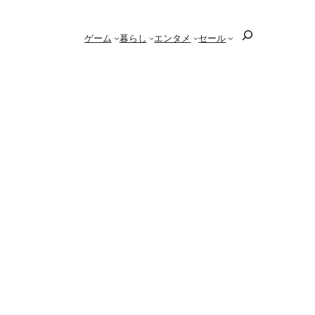
検
ゲーム
暮らし
エンタメ
セール
索
道館」「ASEA2024」
楽ライブコンテンツを独